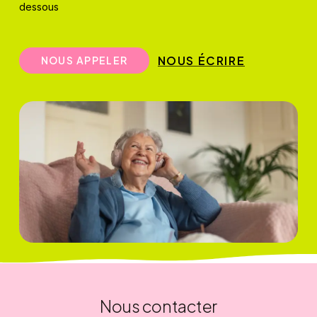
dessous
NOUS ÉCRIRE
N
O
U
S
A
P
P
E
L
E
R
Nous contacter