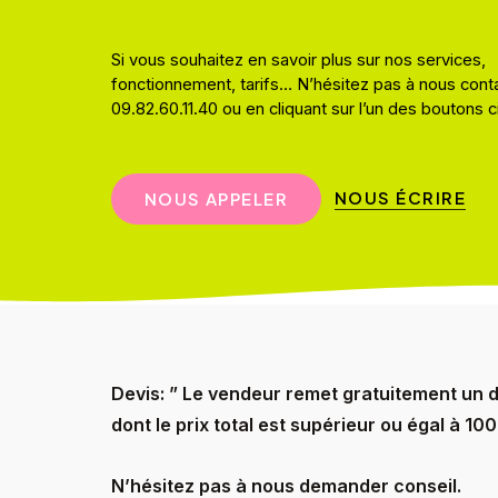
Si vous souhaitez en savoir plus sur nos services,
fonctionnement, tarifs… N’hésitez pas à nous cont
09.82.60.11.40 ou en cliquant sur l’un des boutons 
NOUS ÉCRIRE
N
O
U
S
A
P
P
E
L
E
R
Devis: ” Le vendeur remet gratuitement un 
dont le prix total est supérieur ou égal à 
N’hésitez pas à nous demander conseil.