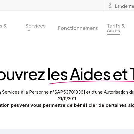
Landerne
s &
Services
Tarifs &
Fonctionnement
Aides
ouvrez
les Aides et 
n Services à la Personne n°SAP537818361 et d’une Autorisat
21/11/2011
tion peuvent vous permettre de bénéficier de certaines aid