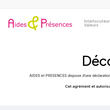
Skip
to
main
Interlocuteur
content
Valeurs
Déc
AIDES et PRESENCES dispose d’une déclaratio
Cet agrément et autorisa