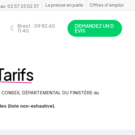
La presse en parle
Offres d’emploi
au :02 57 23 02 37
Brest : 09 82 60
D
E
M
A
N
D
E
Z
U
N
D
11 40
E
V
I
S
Tarifs
ion du CONSEIL DÉPARTEMENTAL DU FINISTÈRE du
es (liste non-exhautive).