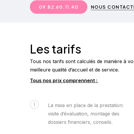
NOUS CONTACTE
0
9
.
8
2
.
6
0
.
1
1
.
4
0
Les tarifs
Tous nos tarifs sont calculés de manière à v
meilleure qualité d’accueil et de service.
Tous nos prix comprennent :
1
La mise en place de la prestation:
visite d’évaluation, montage des
dossiers financiers, conseils.