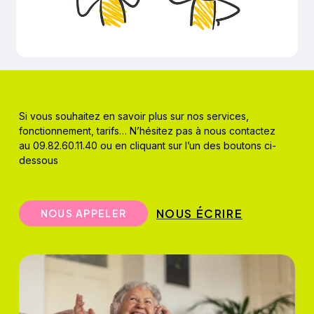
Si vous souhaitez en savoir plus sur nos services,
fonctionnement, tarifs… N’hésitez pas à nous contactez
au 09.82.60.11.40 ou en cliquant sur l’un des boutons ci-
dessous
NOUS ÉCRIRE
N
O
U
S
A
P
P
E
L
E
R